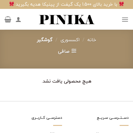
Ski
با خرید بالای 1.500 یک گیفت از پینیکا هدیه بگیرید
t
conten
خانه
/
اکسسوری
/
گوشگیر
صافی
هیچ محصولی یافت نشد.
دســتــرســی سـریــع
دسترســی کــاربــری