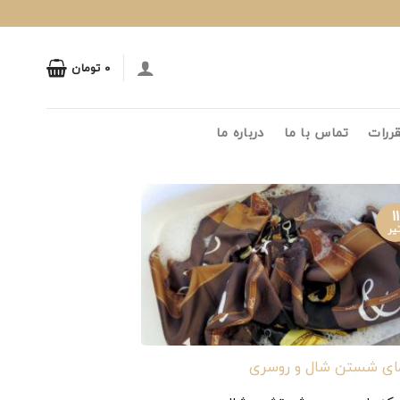
۰
تومان
قررات
تماس با ما
درباره ما
۱۱
یر
مای شستن شال و روسری