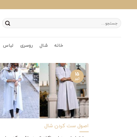
Ski
t
conten
جستجو
برای:
خانه
شال
روسری
لباس
۱۵
تیر
اصول ست کردن شال