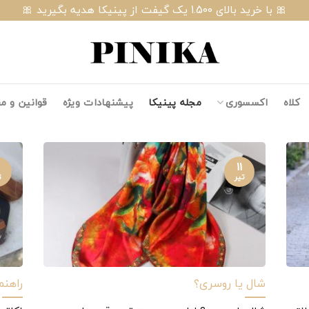
🎀 با خرید بالای 1.500 یک گیفت از پینیکا هدیه بگیرید 🎀
کلاه
اکسسوری
مجله پینیکا
پیشنهادات ویژه
قوانین و م
۱۱
تیر
ت
شال یا روسری؟
راهن