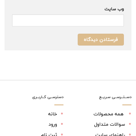
وب‌ سایت
دســتــرســی سـریــع
دسترســی کــاربــری
همه محصولات
خانه
سوالات متداول
ورود
راهنمای سایت
ثبت نام