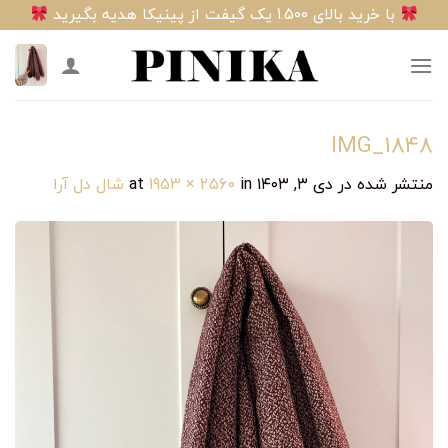
Ski
با خرید بالای 1.500 یک گیفت از پینیکا هدیه بگیرید
t
conten
IMG_1848
منتشر شده در
دی ۳, ۱۴۰۳
at
in
1953 × 2560
شال دل آرا