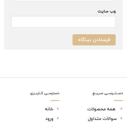
وب‌ سایت
دســتــرســی سـریــع
دسترســی کــاربــری
همه محصولات
خانه
سوالات متداول
ورود