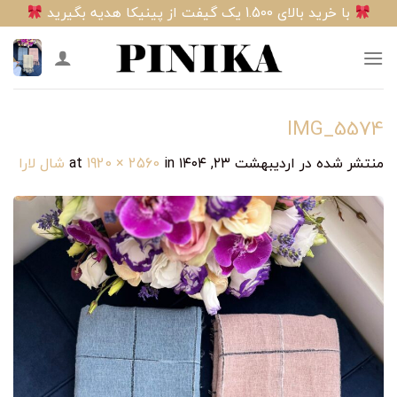
Ski
با خرید بالای 1.500 یک گیفت از پینیکا هدیه بگیرید
t
conten
IMG_5574
منتشر شده در
اردیبهشت ۲۳, ۱۴۰۴
at
in
1920 × 2560
شال لارا