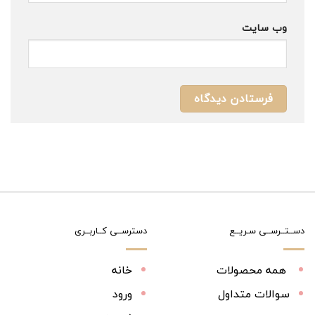
وب‌ سایت
دســتــرســی سـریــع
دسترســی کــاربــری
همه محصولات
خانه
سوالات متداول
ورود