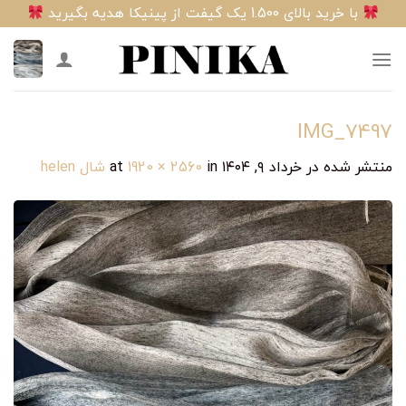
Ski
با خرید بالای 1.500 یک گیفت از پینیکا هدیه بگیرید
t
conten
IMG_7497
منتشر شده در
خرداد ۹, ۱۴۰۴
at
in
1920 × 2560
شال helen