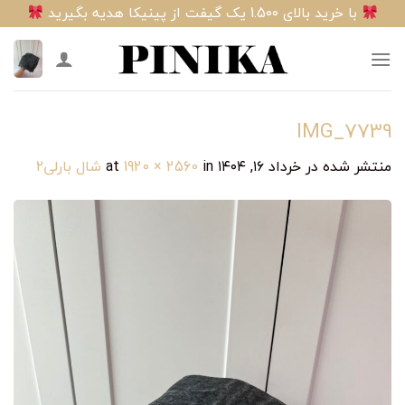
Ski
با خرید بالای 1.500 یک گیفت از پینیکا هدیه بگیرید
t
conten
IMG_7739
منتشر شده در
خرداد ۱۶, ۱۴۰۴
at
in
1920 × 2560
شال بارلی۲