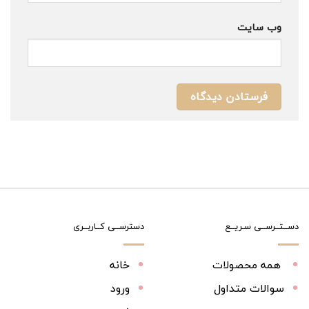
وب‌ سایت
دســتــرســی سـریــع
دسترســی کــاربــری
همه محصولات
خانه
سوالات متداول
ورود