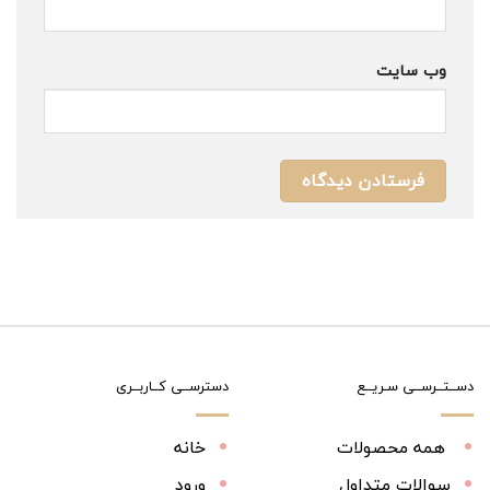
وب‌ سایت
دســتــرســی سـریــع
دسترســی کــاربــری
همه محصولات
خانه
سوالات متداول
ورود