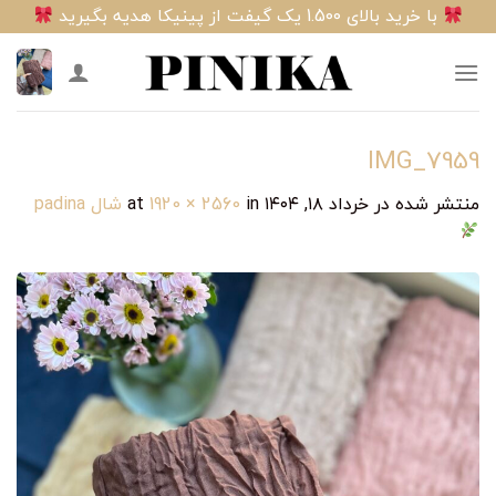
Ski
با خرید بالای 1.500 یک گیفت از پینیکا هدیه بگیرید
t
conten
IMG_7959
منتشر شده در
خرداد ۱۸, ۱۴۰۴
at
in
1920 × 2560
شال padina