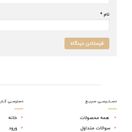
نام
*
دســتــرســی سـریــع
دسترســی کــارب
همه محصولات
خانه
سوالات متداول
ورود