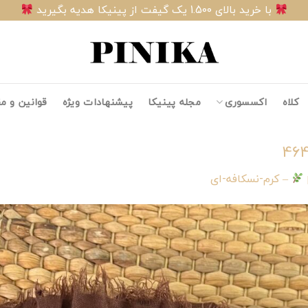
با خرید بالای 1.500 یک گیفت از پینیکا هدیه بگیرید
کلاه
اکسسوری
مجله پینیکا
پیشنهادات ویژه
قوانین و م
464
– کرم-نسکافه-ای