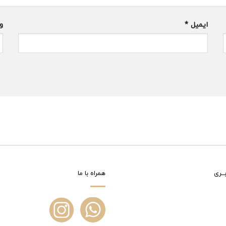
ایمیل
*
و
ــری
همراه با ما