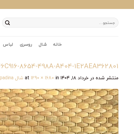
Ski
t
conten
جستجو
برای:
خانه
شال
روسری
لباس
6C916-8654-498A-A404-1E2AEA362801
منتشر شده در
خرداد ۱۸, ۱۴۰۴
at
in
1290 × 1680
شال padina