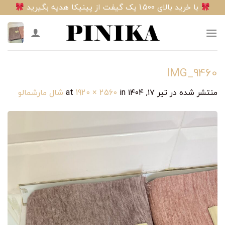
Ski
با خرید بالای 1.500 یک گیفت از پینیکا هدیه بگیرید
t
conten
IMG_9460
منتشر شده در
تیر ۱۷, ۱۴۰۴
at
in
1920 × 2560
شال مارشمالو