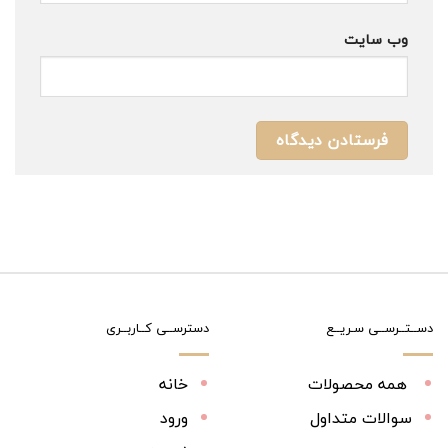
وب‌ سایت
دســتــرســی سـریــع
دسترســی کــاربــری
همه محصولات
خانه
سوالات متداول
ورود