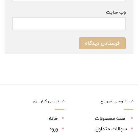
وب‌ سایت
دســتــرســی سـریــع
دسترســی کــاربــری
همه محصولات
خانه
سوالات متداول
ورود