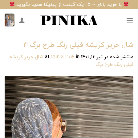
Ski
با خرید بالای 1.500 یک گیفت از پینیکا هدیه بگیرید
t
conten
شال حریر کریشه فیلی رنگ طرح برگ ‎‎3
منتشر شده در
تیر ۱۶, ۱۴۰۱
at
in
1512 × 2016
شال حریر کریشه
فیلی رنگ طرح برگ ‎‎