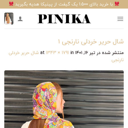
Ski
با خرید بالای 1.500 یک گیفت از پینیکا هدیه بگیرید
t
conten
شال حریر خردلی نارنجی ‎‎1
منتشر شده در
تیر ۱۶, ۱۴۰۱
at
in
1343 × 1791
شال حریر خردلی
نارنجی ‎‎