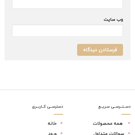
وب‌ سایت
دســتــرســی سـریــع
دسترســی کــاربــری
همه محصولات
خانه
سوالات متداول
ورود