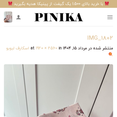
Ski
با خرید بالای 1.500 یک گیفت از پینیکا هدیه بگیرید
t
conten
IMG_1802
منتشر شده در
مرداد ۱۵, ۱۴۰۴
at
in
1920 × 2560
اسکارف لبوبو