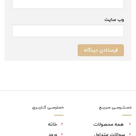
وب‌ سایت
دســتــرســی سـریــع
دسترســی کــاربــری
همه محصولات
خانه
سوالات متداول
ورود