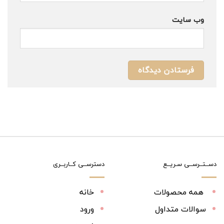
وب‌ سایت
دســتــرســی سـریــع
دسترســی کــاربــری
همه محصولات
خانه
سوالات متداول
ورود