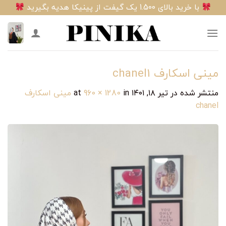
Ski
با خرید بالای 1.500 یک گیفت از پینیکا هدیه بگیرید
t
conten
مینی اسکارف chanel‎‎1
منتشر شده در
تیر ۱۸, ۱۴۰۱
at
in
960 × 1280
مینی اسکارف
chanel‎‎