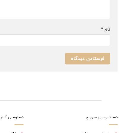
نام
*
دســتــرســی سـریــع
دسترســی کــارب