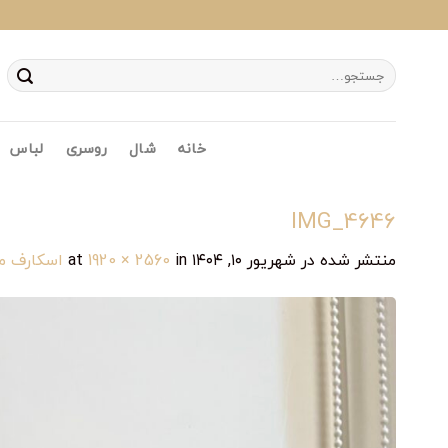
Ski
t
conten
جستجو
برای:
خانه
شال
روسری
لباس
IMG_4646
منتشر شده در
شهریور ۱۰, ۱۴۰۴
at
in
1920 × 2560
اسکارف م