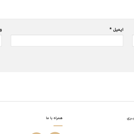
ایمیل
*
و
ــری
همراه با ما