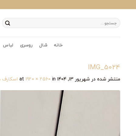
Ski
t
conten
جستجو
برای:
خانه
شال
روسری
لباس
IMG_5024
منتشر شده در
شهریور ۱۳, ۱۴۰۴
at
in
1920 × 2560
اسکارف 