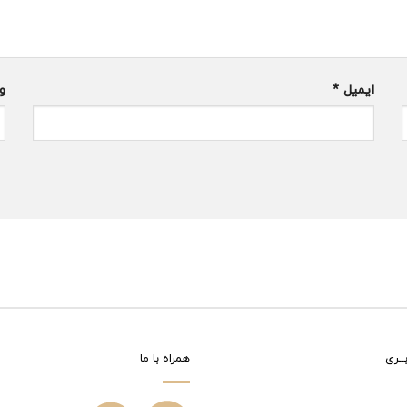
ایمیل
*
و
ــری
همراه با ما