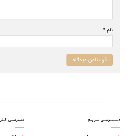
نام
*
دســتــرســی سـریــع
دسترســی کــارب