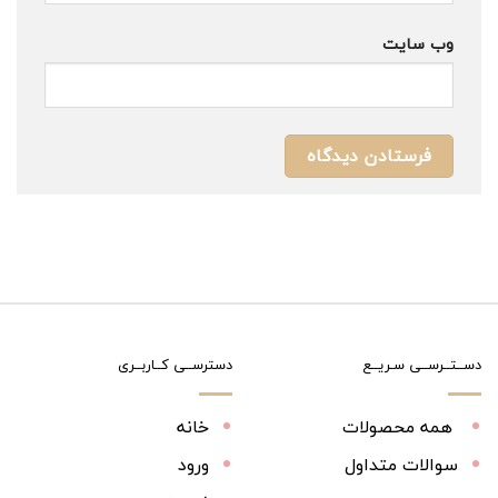
وب‌ سایت
دســتــرســی سـریــع
دسترســی کــاربــری
همه محصولات
خانه
سوالات متداول
ورود