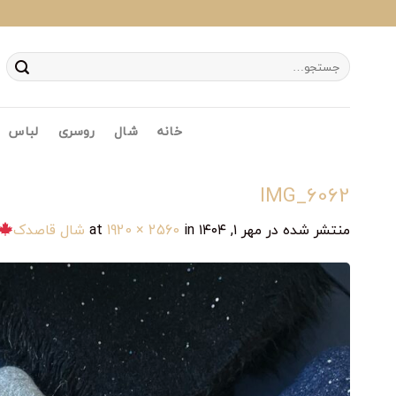
Ski
t
conten
جستجو
برای:
خانه
شال
روسری
لباس
IMG_6062
منتشر شده در
مهر ۱, ۱۴۰۴
at
in
1920 × 2560
شال قاصدک