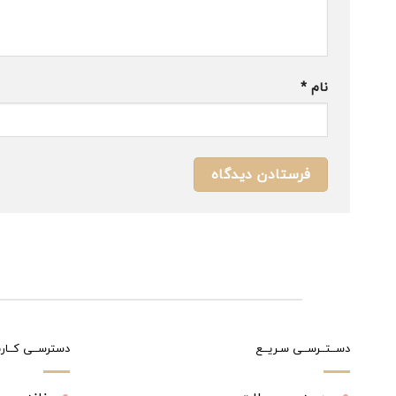
نام
*
دســتــرســی سـریــع
دسترســی کــارب