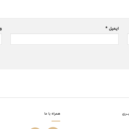
ایمیل
*
و
ــری
همراه با ما