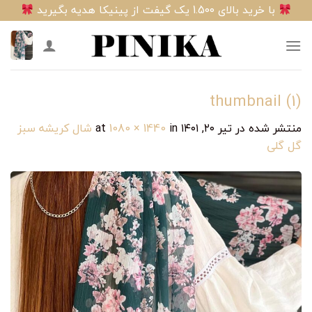
Ski
با خرید بالای 1.500 یک گیفت از پینیکا هدیه بگیرید
t
conten
thumbnail (1)
منتشر شده در
تیر ۲۰, ۱۴۰۱
at
in
1080 × 1440
شال کریشه سبز
گل گلی