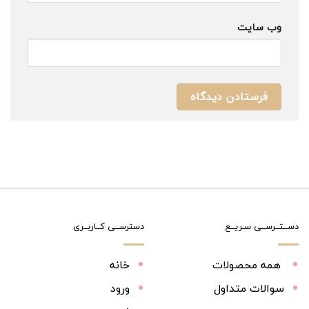
وب‌ سایت
دســتــرســی سـریــع
دسترســی کــاربــری
همه محصولات
خانه
سوالات متداول
ورود