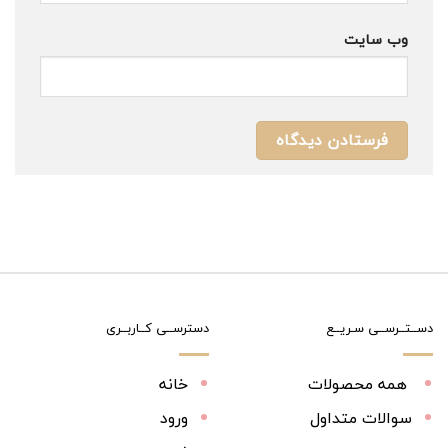
وب‌ سایت
دســتــرســی سـریــع
دسترســی کــاربــری
همه محصولات
خانه
سوالات متداول
ورود