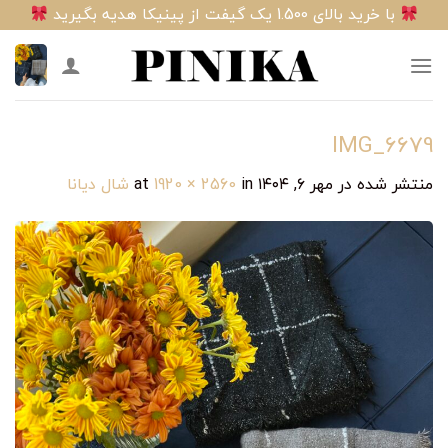
Ski
با خرید بالای 1.500 یک گیفت از پینیکا هدیه بگیرید
t
conten
IMG_6679
منتشر شده در
مهر ۶, ۱۴۰۴
at
in
1920 × 2560
شال دیانا