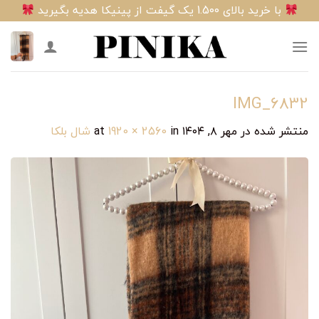
Ski
با خرید بالای 1.500 یک گیفت از پینیکا هدیه بگیرید
t
conten
IMG_6832
منتشر شده در
مهر ۸, ۱۴۰۴
at
in
1920 × 2560
شال بلکا