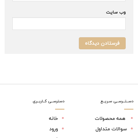
وب‌ سایت
دســتــرســی سـریــع
دسترســی کــاربــری
همه محصولات
خانه
سوالات متداول
ورود