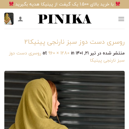
Ski
با خرید بالای 1.500 یک گیفت از پینیکا هدیه بگیرید
t
conten
روسری دست دوز سبز نارنجی پینیکا2
منتشر شده در
تیر ۲۱, ۱۴۰۱
at
in
960 × 1280
روسری دست دوز
سبز نارنجی پینیکا‎‎