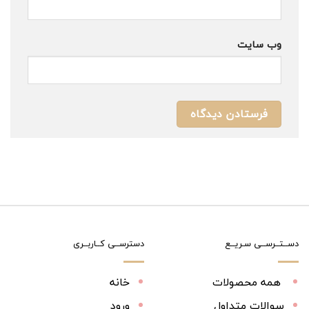
وب‌ سایت
دســتــرســی سـریــع
دسترســی کــاربــری
همه محصولات
خانه
سوالات متداول
ورود