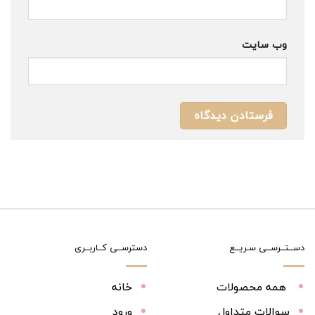
وب‌ سایت
دســتــرســی سـریــع
دسترســی کــاربــری
همه محصولات
خانه
سوالات متداول
ورود