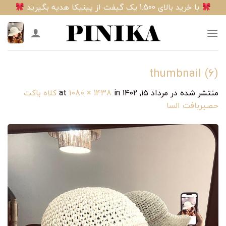
Ski
با خرید بالای 1.500 یک گیفت از پینیکا هدیه بگیرید
t
conten
thumbnail (6)
منتشر شده در
مرداد ۱۵, ۱۴۰۲
at
in
1080 × 1438
کلاه باکت
حصیربافت السا