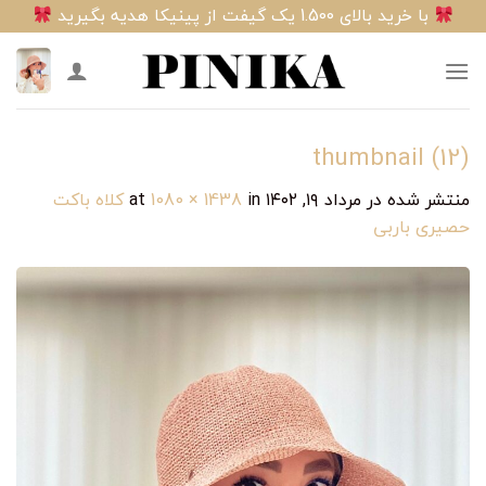
Ski
با خرید بالای 1.500 یک گیفت از پینیکا هدیه بگیرید
t
conten
thumbnail (12)
منتشر شده در
مرداد ۱۹, ۱۴۰۲
at
in
1080 × 1438
کلاه باکت
حصیری باربی