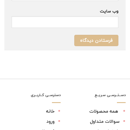
وب‌ سایت
دســتــرســی سـریــع
دسترســی کــاربــری
همه محصولات
خانه
سوالات متداول
ورود