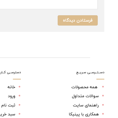
دســتــرســی سـریــع
دسترســی کــارب
همه محصولات
خانه
سوالات متداول
ورود
راهنمای سایت
ثبت نام
همکاری با پینیکا
سبد خرید