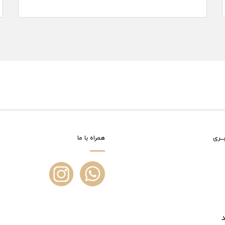
ــری
همراه با ما