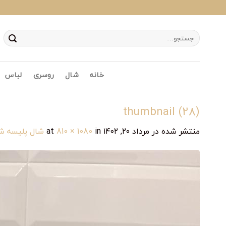
Ski
t
conten
جستجو
برای:
خانه
شال
روسری
لباس
thumbnail (28)
منتشر شده در
مرداد ۲۰, ۱۴۰۲
at
in
810 × 1080
شال پلیسه شا