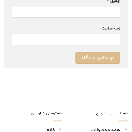
ایمیل
*
وب‌ سایت
دســتــرســی سـریــع
دسترســی کــاربــری
همه محصولات
خانه