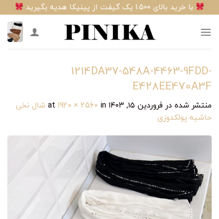
Ski
با خرید بالای 1.500 یک گیفت از پینیکا هدیه بگیرید
t
conten
1214DA37-548A-4463-9FDD-
E428EE470A3F
منتشر شده در
فروردین ۱۵, ۱۴۰۳
at
in
1920 × 2560
شال نخی
حاشیه پولکدوزی