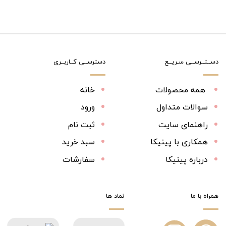
دســتــرســی سـریــع
دسترســی کــاربــری
همه محصولات
خانه
سوالات متداول
ورود
راهنمای سایت
ثبت نام
همکاری با پینیکا
سبد خرید
درباره پینیکا
سفارشات
همراه با ما
نماد ها