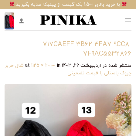
Ski
با خرید بالای 1.500 یک گیفت از پینیکا هدیه بگیرید
t
conten
717CAEFF-3B62-4FA7-9CC8-
7F9AC5532866
منتشر شده در
اردیبهشت ۲۶, ۱۴۰۳
at
in
1125 × 2000
شال حریر
چروک پاستلی با قیمت تضمینی