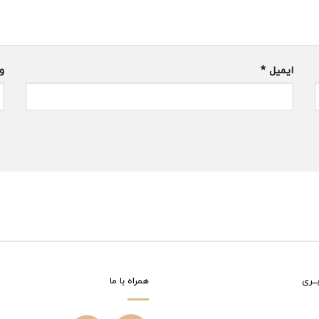
ایمیل
*
و
ــری
همراه با ما