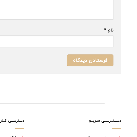
نام
*
دســتــرســی سـریــع
دسترســی کــارب