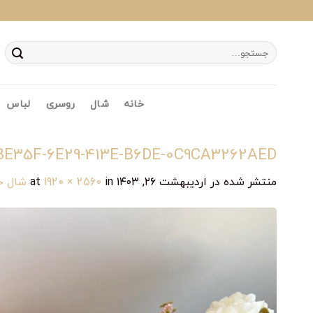
Ski
t
conten
جستجو
برای:
خانه
شال
روسری
لباس
BE35F-6E29-413E-B6DE-0C9CA3262AED
منتشر شده در
اردیبهشت ۲۶, ۱۴۰۳
at
in
1920 × 2560
شال ح