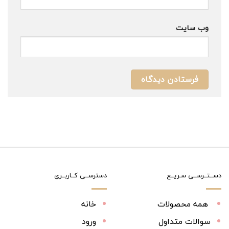
وب‌ سایت
دســتــرســی سـریــع
دسترســی کــاربــری
همه محصولات
خانه
سوالات متداول
ورود