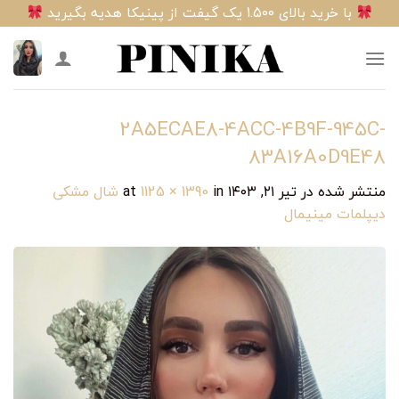
Ski
با خرید بالای 1.500 یک گیفت از پینیکا هدیه بگیرید
t
conten
2A5ECAE8-4ACC-4B9F-945C-
83A16A0D9E48
منتشر شده در
تیر ۲۱, ۱۴۰۳
at
in
1125 × 1390
شال مشکی
دیپلمات مینیمال