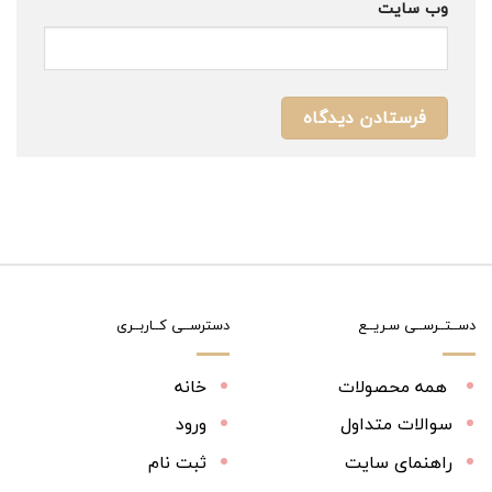
وب‌ سایت
دســتــرســی سـریــع
دسترســی کــاربــری
همه محصولات
خانه
سوالات متداول
ورود
راهنمای سایت
ثبت نام