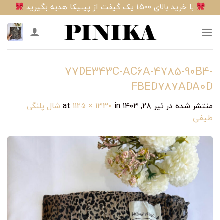
Ski
با خرید بالای 1.500 یک گیفت از پینیکا هدیه بگیرید
t
conten
77DE343C-AC6A-4785-90B4-
FBED787ADA0D
منتشر شده در
تیر ۲۸, ۱۴۰۳
at
in
1125 × 1330
شال پلنگی
طیفی