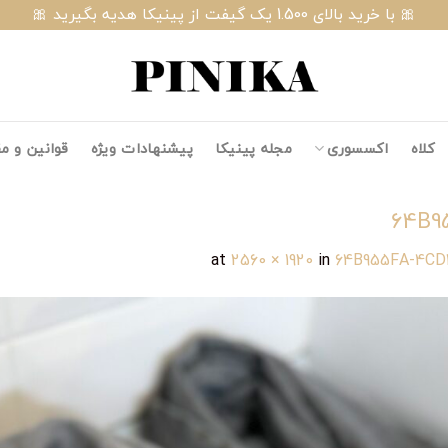
🎀 با خرید بالای 1.500 یک گیفت از پینیکا هدیه بگیرید 🎀
کلاه
اکسسوری
مجله پینیکا
پیشنهادات ویژه
قوانین و م
64B9
2560 × 1920
in
64B955FA-4CD