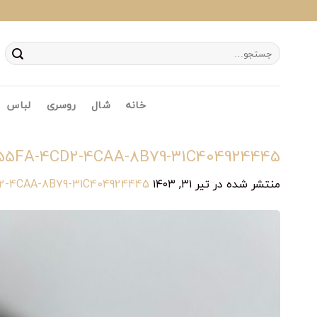
Ski
t
conten
جستجو
برای:
خانه
شال
روسری
لباس
55FA-4CD2-4CAA-8B79-31C404924445
منتشر شده در
تیر ۳۱, ۱۴۰۳
at
2-4CAA-8B79-31C404924445