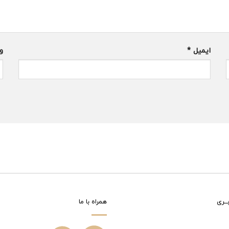
ایمیل
*
و
ــری
همراه با ما