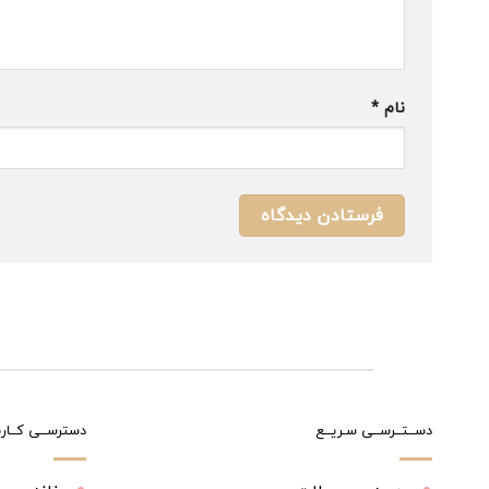
نام
*
دســتــرســی سـریــع
دسترســی کــارب