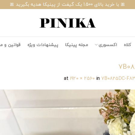
🎀 با خرید بالای 1.500 یک گیفت از پینیکا هدیه بگیرید 🎀
کلاه
اکسسوری
مجله پینیکا
پیشنهادات ویژه
قوانین و م
7B08
1920 × 2560
in
7B0825DC-F83