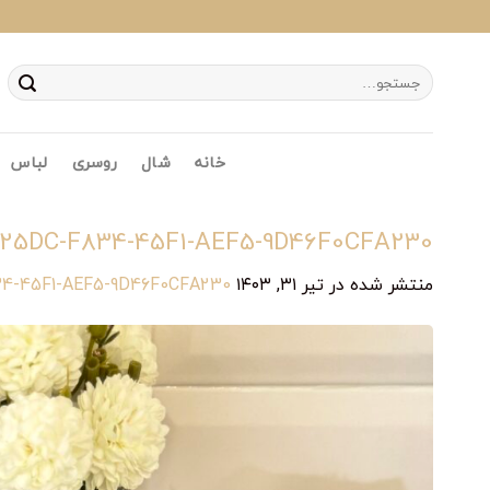
Ski
t
conten
جستجو
برای:
خانه
شال
روسری
لباس
25DC-F834-45F1-AEF5-9D46F0CFA230
منتشر شده در
تیر ۳۱, ۱۴۰۳
at
4-45F1-AEF5-9D46F0CFA230