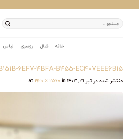
Ski
t
conten
جستجو
برای:
خانه
شال
روسری
لباس
B151B-6EF7-4BFA-B455-EC407EEE6B15
منتشر شده در
تیر ۳۱, ۱۴۰۳
at
in
1920 × 2560