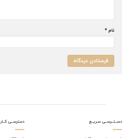
نام
*
دســتــرســی سـریــع
دسترســی کــارب