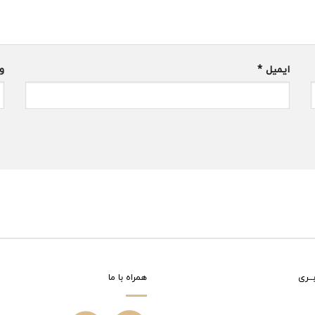
ایمیل
*
و
ــری
همراه با ما