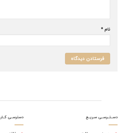
نام
*
دســتــرســی سـریــع
دسترســی کــارب