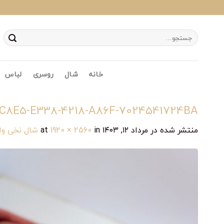
Ski
t
conten
جستجو
برای:
خانه
شال
روسری
لباس
C8E5-E338-4218-A86F-7024541724BA
منتشر شده در
مرداد ۱۲, ۱۴۰۳
at
in
1920 × 2560
شال نخی وا