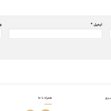
ایمیل
*
و
ــری
همراه با ما