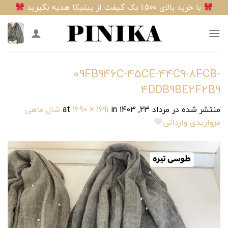
Ski
با خرید بالای 1.500 یک گیفت از پینیکا هدیه بگیرید
t
conten
09FB946C-45CE-44C9-8FCB-
4DDB9BE2F2B9
منتشر شده در
مرداد ۲۳, ۱۴۰۳
at
in
1290 × 1691
شال ماهی
مرواریدی وارداتی