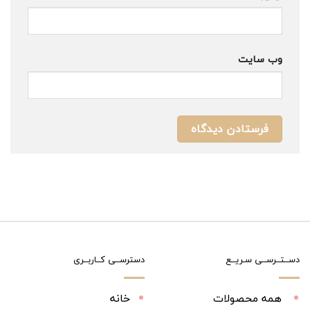
وب‌ سایت
دســتــرســی سـریــع
دسترســی کــاربــری
همه محصولات
خانه