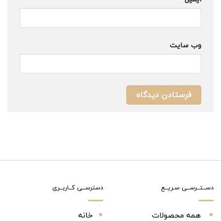
وب‌ سایت
دســتــرســی سـریــع
دسترســی کــاربــری
همه محصولات
خانه