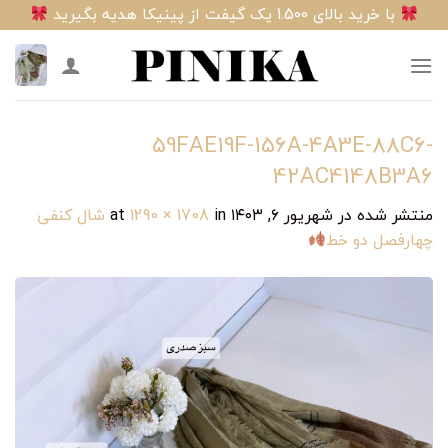
Ski
با خرید بالای 1.500 یک گیفت از پینیکا هدیه بگیرید
t
conten
59FAE19F-156A-4A3E-88C6-
42AC4148B3A6
منتشر شده در
شهریور ۶, ۱۴۰۳
at
in
1290 × 1708
شال کنفی
چهارفصل دو خط