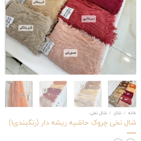
خانه
/
شال
/
شال نخی
شال نخی چروک حاشیه ریشه دار (رنگبندی۱)