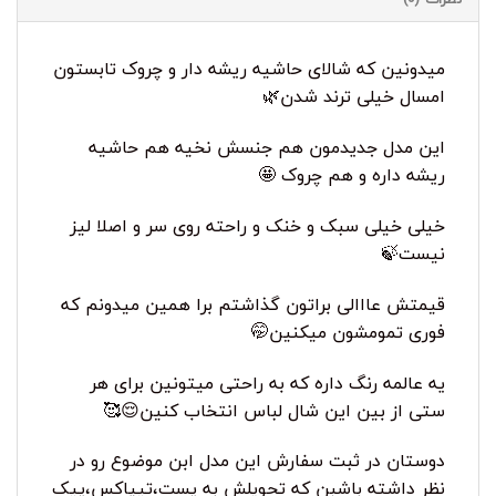
میدونین که شالای حاشیه ریشه دار و چروک تابستون
امسال خیلی ترند شدن🌿
این مدل جدیدمون هم جنسش نخیه هم حاشیه
ریشه داره و هم چروک 🤩
خیلی خیلی سبک و خنک و راحته روی سر و اصلا لیز
نیست🍃
قیمتش عااالی براتون گذاشتم برا همین میدونم که
فوری تمومشون میکنین🤭
یه عالمه رنگ داره که به راحتی میتونین برای هر
ستی از بین این شال لباس انتخاب کنین😌🥰
دوستان در ثبت سفارش این مدل ابن موضوع رو در
نظر داشته باشبن که تحویلش به پست،تیپاکس،پیک