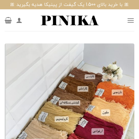
Ski
🎀 با خرید بالای 1.500 یک گیفت از پینیکا هدیه بگیرید 🎀
t
conten