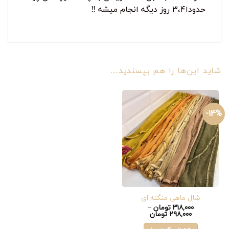
حدودا۳،۴ روز دیگه انجام میشه ‼️
شاید این‌ها را هم بپسندید…
14%-
شال ماهی منگنه ای
۳۱۸,۰۰۰
تومان
–
Price
۲۹۸,۰۰۰
تومان
range:
۲۹۸,۰۰۰ تومان