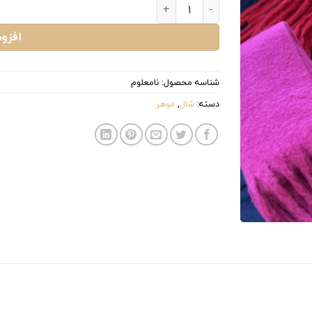
شالگردن ابرا ☁️ عدد
افزو
شناسه محصول:
نامعلوم
دسته:
شال
,
موهر