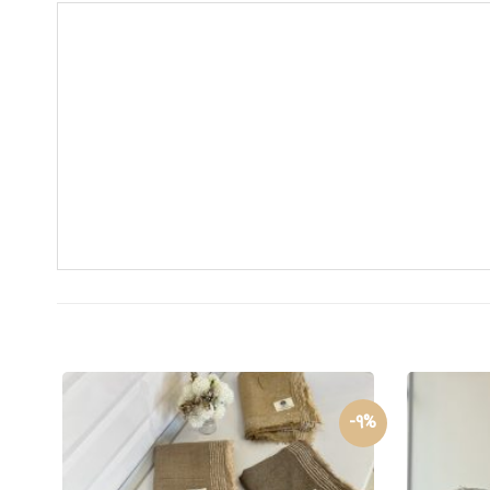
20%-
9%-