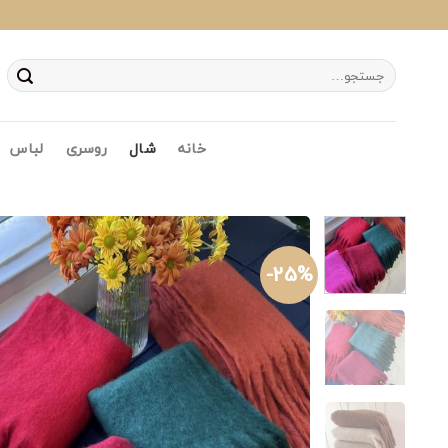
Ski
t
conten
جستجو
برای:
خانه
شال
روسری
لباس
25%-