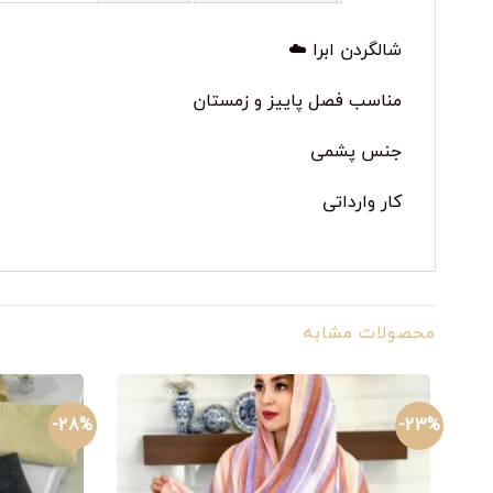
شالگردن ابرا ☁️
مناسب فصل پاییز و زمستان
جنس پشمی
کار وارداتی
محصولات مشابه
28%-
23%-