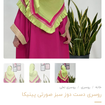
خانه
/
روسری
/
روسری نخی
روسری دست دوز سبز صورتی پینیکا ‎‎