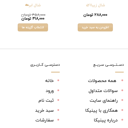
انتخاب
شال زیباا🌿
شال ابر☁️
شوند
۲۸۸,۰۰۰
تومان
۴۵۸,۰۰۰
تومان
قیمت
قیمت
۴۱۸,۰۰۰
تومان
اصلی:
فعلی:
۴۵۸,۰۰۰ تومان
۴۱۸,۰۰۰ تومان.
افزودن به سبد خرید
انتخاب گزینه ها
بود.
این
محصول
دارای
انواع
مختلفی
می
دســتــرســی سـریــع
دسترســی کــاربــری
باشد.
گزینه
همه محصولات
خانه
ها
ممکن
سوالات متداول
ورود
است
راهنمای سایت
ثبت نام
در
صفحه
همکاری با پینیکا
سبد خرید
محصول
انتخاب
درباره پینیکا
سفارشات
شوند