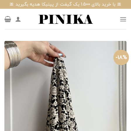
Ski
🎀 با خرید بالای 1.500 یک گیفت از پینیکا هدیه بگیرید 🎀
t
conten
18%-