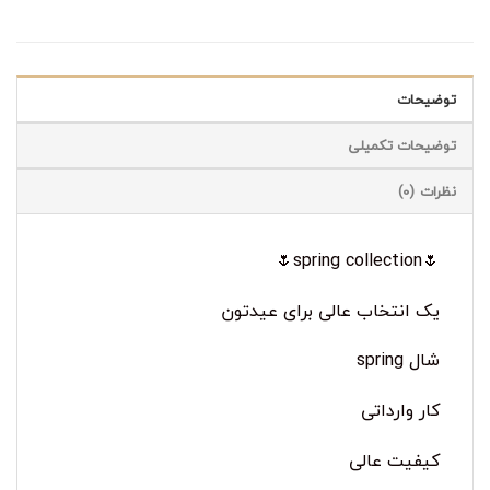
توضیحات
توضیحات تکمیلی
نظرات (0)
🌷spring collection🌷
یک انتخاب عالی برای عیدتون
شال spring
کار وارداتی
کیفیت عالی