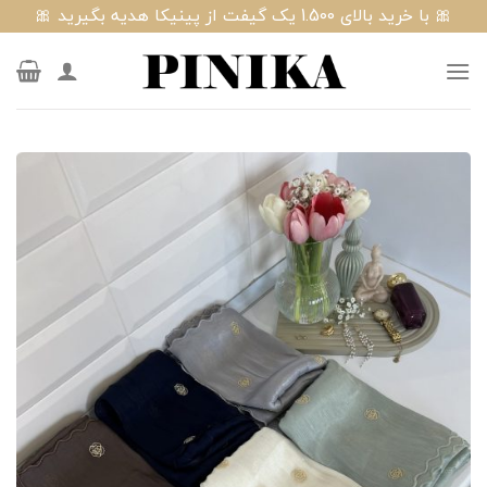
Ski
🎀 با خرید بالای 1.500 یک گیفت از پینیکا هدیه بگیرید 🎀
t
conten