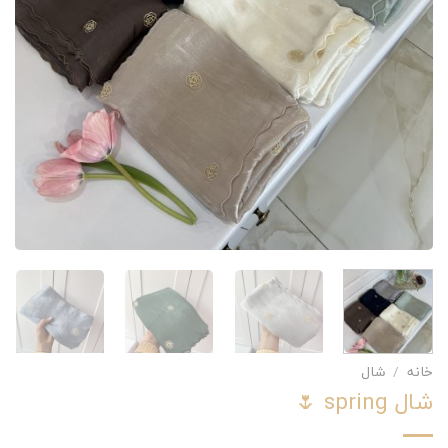
خانه
/
شال
شال spring 🌷