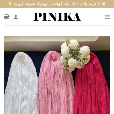
Ski
🎀 با خرید بالای 1.500 یک گیفت از پینیکا هدیه بگیرید 🎀
t
conten