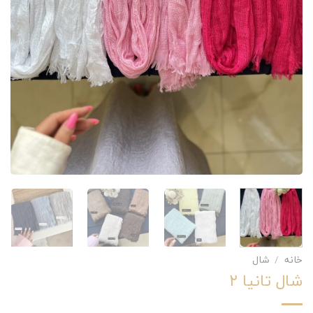
خانه
/
شال
شال تانیا ۲