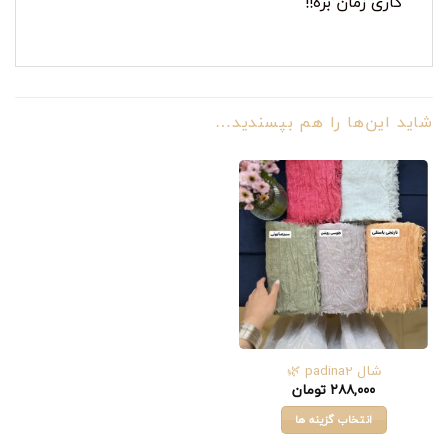
کاری زمان بره!!
شاید این‌ها را هم بپسندید…
شال padina2 🌿
۲۸۸,۰۰۰
تومان
انتخاب گزینه ها
این