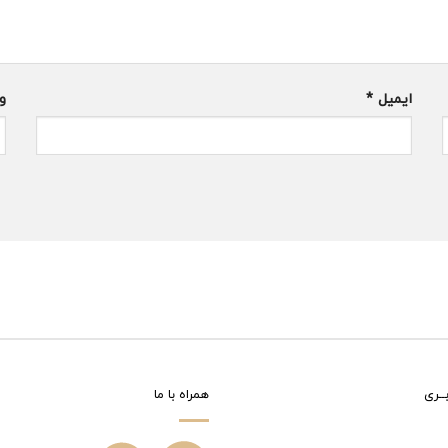
ایمیل
*
و
ــری
همراه با ما