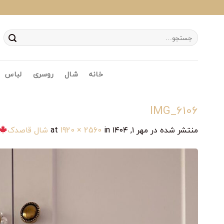
Ski
t
conten
جستجو
برای:
خانه
شال
روسری
لباس
IMG_6106
منتشر شده در
مهر ۱, ۱۴۰۴
at
in
1920 × 2560
شال قاصدک