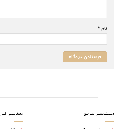
نام
*
دســتــرســی سـریــع
دسترســی کــارب