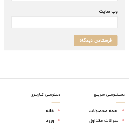
وب‌ سایت
دســتــرســی سـریــع
دسترســی کــاربــری
همه محصولات
خانه
سوالات متداول
ورود