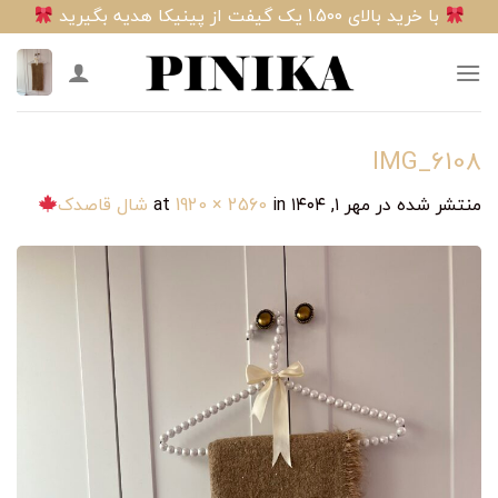
Ski
با خرید بالای 1.500 یک گیفت از پینیکا هدیه بگیرید
t
conten
IMG_6108
منتشر شده در
مهر ۱, ۱۴۰۴
at
in
1920 × 2560
شال قاصدک