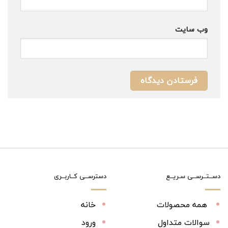
وب‌ سایت
دســتــرســی سـریــع
دسترســی کــاربــری
همه محصولات
خانه
سوالات متداول
ورود