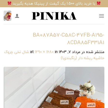
Ski
با خرید بالای 1.500 یک گیفت از پینیکا هدیه بگیرید
t
conten
BA087A57-C58C-47FB-A195-
8CDA85F331A1
منتشر شده در
مرداد ۷, ۱۴۰۳
at
in
1290 × 1680
شال نخی چروک
حاشیه ریشه دار (رنگبندی۱)