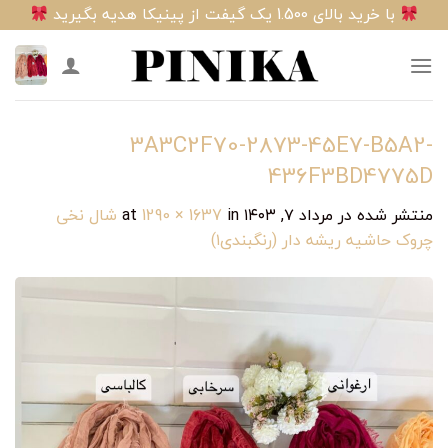
Ski
با خرید بالای 1.500 یک گیفت از پینیکا هدیه بگیرید
t
conten
3A3C2F70-2873-45E7-B5A2-
436F3BD4775D
منتشر شده در
مرداد ۷, ۱۴۰۳
at
in
1290 × 1637
شال نخی
چروک حاشیه ریشه دار (رنگبندی۱)