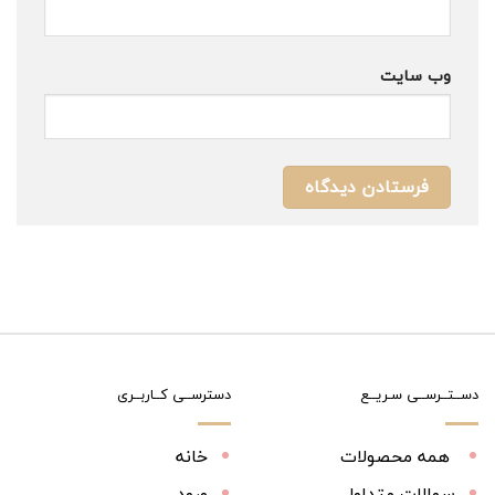
وب‌ سایت
دســتــرســی سـریــع
دسترســی کــاربــری
همه محصولات
خانه
سوالات متداول
ورود