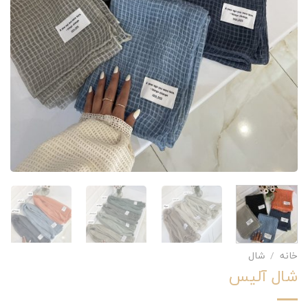
خانه
/
شال
شال آلیس