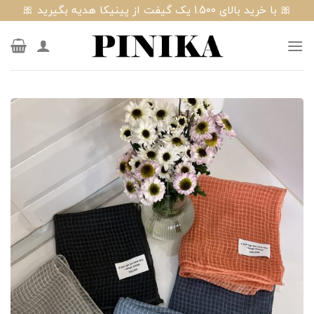
Ski
🎀 با خرید بالای 1.500 یک گیفت از پینیکا هدیه بگیرید 🎀
t
conten