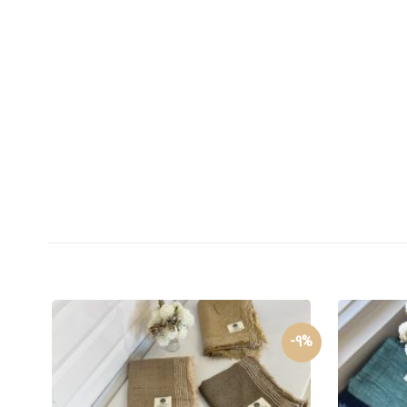
34%-
9%-