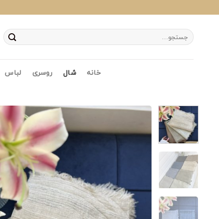
Ski
t
conten
جستجو
برای:
خانه
شال
روسری
لباس