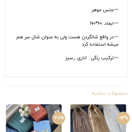
〰️جنس موهر
〰️ابعاد :۶۰*۱۹۰
〰️در واقع شالگردن هست ولی به عنوان شال سر هم
میشه استفاده کرد
〰️ترکیب رنگی : اناری _سبز
محصولات مشابه
28%-
14%-