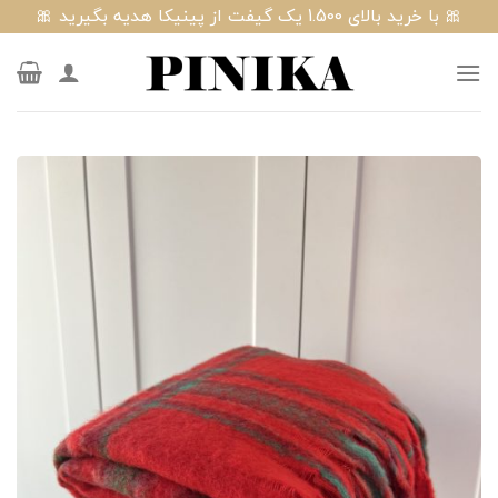
Ski
🎀 با خرید بالای 1.500 یک گیفت از پینیکا هدیه بگیرید 🎀
t
conten