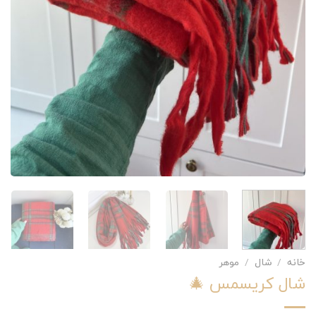
خانه
/
شال
/
موهر
شال کریسمس 🎄