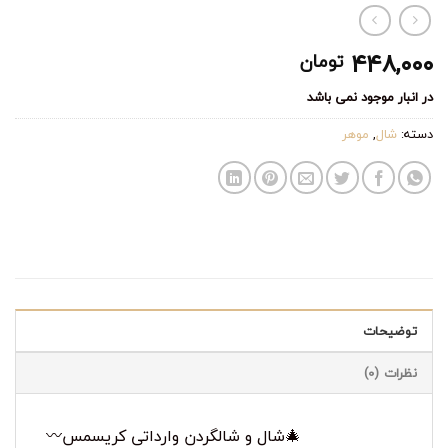
۴۴۸,۰۰۰
تومان
در انبار موجود نمی باشد
دسته:
شال
,
موهر
توضیحات
نظرات (0)
〰️شال و شالگردن وارداتی کریسمس🎄