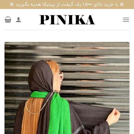
Ski
🎀 با خرید بالای 1.500 یک گیفت از پینیکا هدیه بگیرید 🎀
t
conten