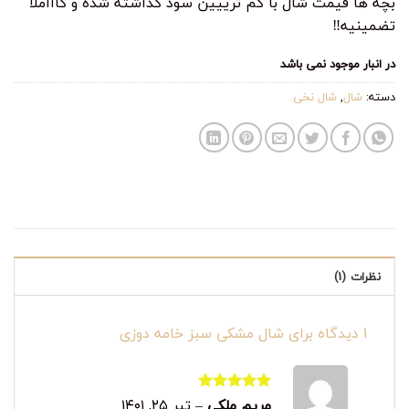
بچه ها قیمت شال با کم ترییین سود کذاشته شده و کاااملا
تضمینیه‼️
در انبار موجود نمی باشد
دسته:
شال
,
شال نخی
نظرات (1)
1 دیدگاه برای
شال مشکی سبز خامه دوزی
مریم ملکی
–
تیر ۲۵, ۱۴۰۱
نمره
5
از