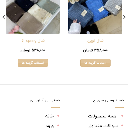
شال آوین
شال spring 🌷
۴۵۸,۰۰۰
تومان
۵۴۸,۰۰۰
تومان
انتخاب گزینه ها
انتخاب گزینه ها
این
این
محصول
محصول
دارای
دارای
انواع
انواع
مختلفی
مختلفی
می
می
دســتــرســی سـریــع
دسترســی کــاربــری
باشد.
باشد.
گزینه
گزینه
همه محصولات
خانه
ها
ها
ممکن
ممکن
سوالات متداول
ورود