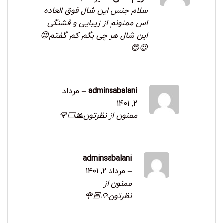
5
سلام جنس این شال فوق العاده
اس ممنونم از زیبایی و قشنگی
این شال هر چی بگم کم گفتم😍
😍😍
adminsabalani
–
مرداد
۲, ۱۴۰۱
ممنون از نظرتون🙏🏻🌹
adminsabalani
–
مرداد ۲, ۱۴۰۱
ممنون از
نظرتون🙏🏻🌹