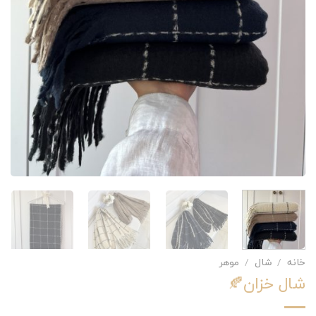
خانه
/
شال
/
موهر
شال خزان🍂