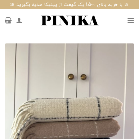
Ski
🎀 با خرید بالای 1.500 یک گیفت از پینیکا هدیه بگیرید 🎀
t
conten